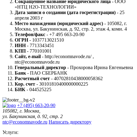
Сокращенное название юридического лица
- ООО
«НТЦ Н2О-ТЕХНОЛОГИИ»
Дата записи о создании (дата госрегистрации)
- 25
апреля 2003 г
Место нахождения (юридический адрес)
- 105082, г.
Москва, ул. Бакунинская, д. 92, стр. 2, этаж 4, комн. 4
Телефон/факс
- +7 495 663-20-90
ОГРН
- 1037713021510
ИНН
- 7713343451
КПП
- 770101001
Сайт, е-mail
- http://economnavode.ru/ ,
ntc@economnavode.ru
Генеральный директор
- Прохорова Ирина Евгеньевна
Банк
- ПАО СБЕРБАНК
Расчетный счет
- 40702810438000058362
Кор. счет
- 30101810400000000225
БИК
- 044525225
+7 (495) 663-20-90
105082, г. Москва,
ул. Бакунинская, д. 92, стр. 2
ntc@economnavode.ru
Написать директору
Услуги: