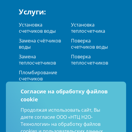
Услуги:
Установка
Установка
счетчиков воды
теплосчетчика
Замена счётчиков
Поверка
воды
счетчиков воды
Замена
Поверка
теплосчетчиков
теплосчетчиков
Пломбирование
счетчиков
Согласие на обработку файлов
cookie
Мы в социальных сетях:
Продолжая использовать сайт, Вы
даете согласие ООО «НТЦ Н2О-
Технологии» на обработку файлов
Политика обработки персональных
данных
cookies и пользовательских данных,