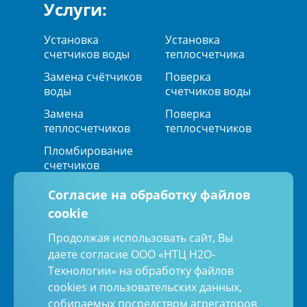
Услуги:
Установка
Установка
счетчиков воды
теплосчетчика
Замена счётчиков
Поверка
воды
счетчиков воды
Замена
Поверка
теплосчетчиков
теплосчетчиков
Пломбирование
счетчиков
Согласие на обработку файлов
cookie
Мы в социальных сетях:
Продолжая использовать сайт, Вы
даете согласие ООО «НТЦ Н2О-
Технологии» на обработку файлов
Политика обработки персональных
данных
cookies и пользовательских данных,
Согласие на обработку персональных
собираемых посредством агрегаторов