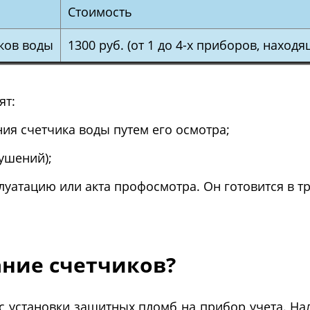
Стоимость
ков воды
1300 руб. (от 1 до 4-х приборов, наход
ят:
ия счетчика воды путем его осмотра;
ушений);
луатацию или акта профосмотра. Он готовится в тр
ание счетчиков?
с установки защитных пломб на прибор учета. На