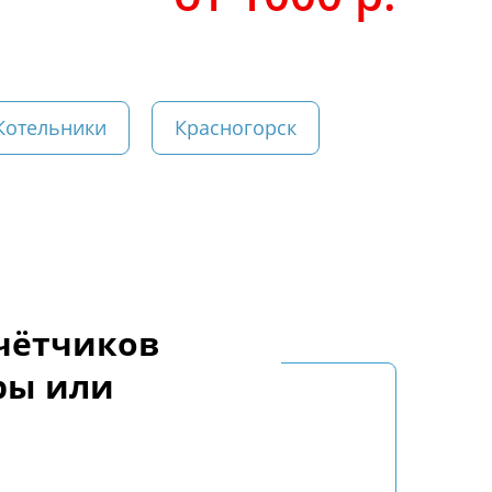
Котельники
Красногорск
счётчиков
ры или