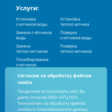
Услуги:
Установка
Установка
счетчиков воды
теплосчетчика
Замена счётчиков
Поверка
воды
счетчиков воды
Замена
Поверка
теплосчетчиков
теплосчетчиков
Пломбирование
счетчиков
Согласие на обработку файлов
cookie
Мы в социальных сетях:
Продолжая использовать сайт, Вы
даете согласие ООО «НТЦ Н2О-
Технологии» на обработку файлов
Политика обработки персональных
данных
cookies и пользовательских данных,