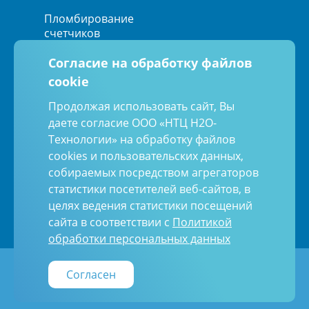
Пломбирование
счетчиков
Согласие на обработку файлов
cookie
Мы в социальных сетях:
Продолжая использовать сайт, Вы
даете согласие ООО «НТЦ Н2О-
Технологии» на обработку файлов
Политика обработки персональных
cookies и пользовательских данных,
данных
Согласие на обработку персональных
собираемых посредством агрегаторов
данных
статистики посетителей веб-сайтов, в
Пользовательское соглашение
целях ведения статистики посещений
сайта в соответствии с
Политикой
обработки персональных данных
Политика конфиденциальности
Карта сайта
Согласен
© 2000—2026 ООО «НТЦ Н2О-ТЕХНОЛОГИИ» -
установка и поверка счетчиков воды в Москве