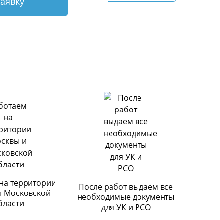
заявку
на территории
После работ выдаем все
и Московской
необходимые документы
бласти
для УК и РСО