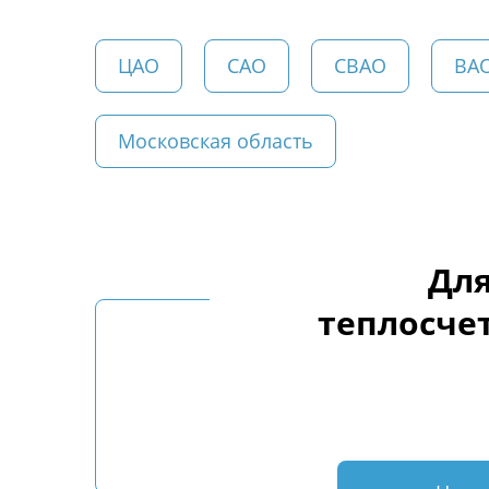
ЦАО
САО
СВАО
ВА
Московская область
Для
теплосче