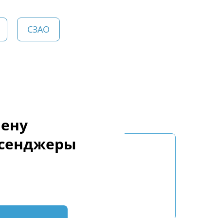
СЗАО
мену
ссенджеры